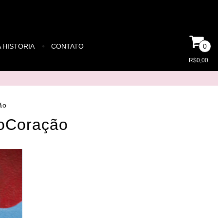
 HISTORIA
CONTATO
0
R$0,00
ão
doCoração