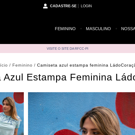
CADASTRE-SE
LOGIN
FEMININO
MASCULINO
NOSSA
VISITE O SITE DA RFCC-PI
ício
/
Feminino
/
Camiseta azul estampa feminina LádoCoraç
 Azul Estampa Feminina Lá