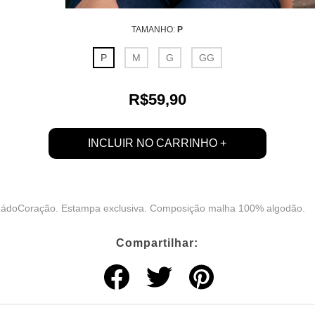
TAMANHO:
P
P
M
G
GG
R$59,90
LádoCoração. Estampa exclusiva. Composição malha 100% algodão.
Compartilhar: