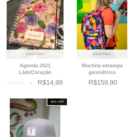
ESGOTADO
ESGOTADO
Agenda 2021
Mochila estampa
LádoCoração
geométrica
R$14,99
R$159,90
R$30,00
40
% OFF