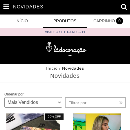
NOVIDADES
INÍCIO
PRODUTOS
CARRINHO
0
VISITE O SITE DA RFCC-PI
Início
/
Novidades
Novidades
Ordenar por:
Filtrar por
50
% OFF