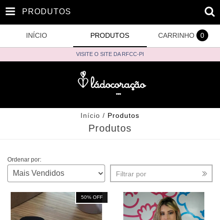
PRODUTOS
INÍCIO
PRODUTOS
CARRINHO
0
VISITE O SITE DA RFCC-PI
Início
/
Produtos
Produtos
Ordenar por:
Filtrar por
50
% OFF