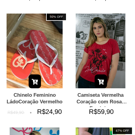
50
% OFF
Chinelo Feminino
Camiseta Vermelha
LádoCoração Vermelho
Coração com Rosas
Feminina
R$24,90
R$59,90
R$49,90
47
% OFF