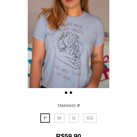
TAMANHO:
P
P
M
G
GG
R$59,90