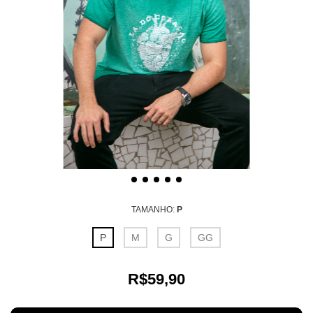
TAMANHO:
P
P
M
G
GG
R$59,90