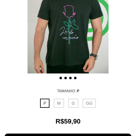
TAMANHO:
P
P
M
G
GG
R$59,90