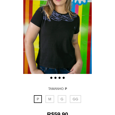
TAMANHO:
P
P
M
G
GG
R$59,90